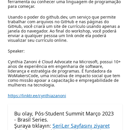
ferramenta ou conhecer uma linguagem de programação
para começar.
Usando o poder do github.dev, um serviço que permite
trabalhar com arquivos no GitHub e nas páginas do
GitHub, você criará um site de currículo usando apenas a
janela do navegador. Ao final do workshop, você poderá
enviar a qualquer pessoa um link onde ela poderá
visualizar seu currículo online.
Speaker:
Cynthia Zanoni é Cloud Advocate na Microsoft, possui 10+
anos de experiência em engenharia de software,
liderança e estratégia de programas. É fundadora da
WoMakersCode, uma iniciativa de impacto social que tem
como missão apoiar a capacitação e empregabilidade de
mulheres na tecnologia.
https://linktr.ee/cynthiazanoni
Bu olay, Pós-Student Summit Março 2023
- Brasil Series.
Şuraya tıklayın:
SeriLer Sayfasını ziyaret