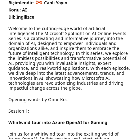
Biçimlendir:
Canlı Yayın
Konu: AI
Dil: İngilizce
Welcome to the cutting-edge world of artificial
intelligence! The Microsoft Spotlight on AI Online Events
Series is a captivating and informative journey into the
domain of AI, designed to empower individuals and
organizations alike, and inspire them to embrace the
future of intelligent technology. In this series, we explore
the limitless possibilities and transformative potential of
AI, providing you with invaluable insights, expert
guidance, and real-world applications. With each episode,
we dive deep into the latest advancements, trends, and
innovations in AI, showcasing how Microsoft's AI
technologies are revolutionizing industries and driving
impactful change across the globe.
Opening words by Onur Koc
Session 1:
Whirlwind tour into Azure OpenAI for Gaming
Join us for a whirlwind tour into the exciting world of
Azure OpenAI. In this session, we’ll start with an