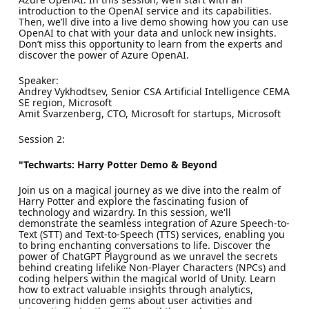
introduction to the OpenAI service and its capabilities.
Then, we’ll dive into a live demo showing how you can use
OpenAI to chat with your data and unlock new insights.
Don’t miss this opportunity to learn from the experts and
discover the power of Azure OpenAI.
Speaker:
Andrey Vykhodtsev, Senior CSA Artificial Intelligence CEMA
SE region, Microsoft
Amit Svarzenberg, CTO, Microsoft for startups, Microsoft
Session 2:
"Techwarts: Harry Potter Demo & Beyond
Join us on a magical journey as we dive into the realm of
Harry Potter and explore the fascinating fusion of
technology and wizardry. In this session, we'll
demonstrate the seamless integration of Azure Speech-to-
Text (STT) and Text-to-Speech (TTS) services, enabling you
to bring enchanting conversations to life. Discover the
power of ChatGPT Playground as we unravel the secrets
behind creating lifelike Non-Player Characters (NPCs) and
coding helpers within the magical world of Unity. Learn
how to extract valuable insights through analytics,
uncovering hidden gems about user activities and