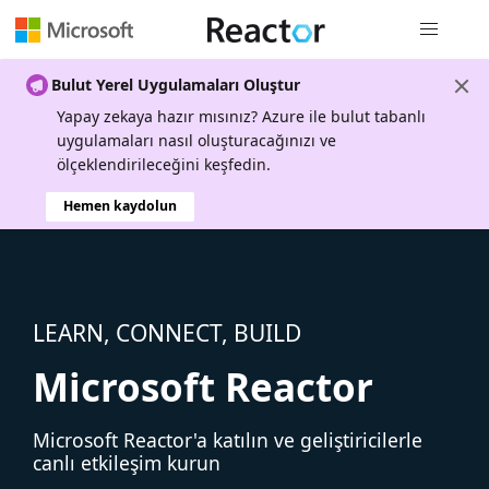
Genel gezi
Bulut Yerel Uygulamaları Oluştur
Yapay zekaya hazır mısınız? Azure ile bulut tabanlı
uygulamaları nasıl oluşturacağınızı ve
ölçeklendirileceğini keşfedin.
Hemen kaydolun
LEARN, CONNECT, BUILD
Microsoft Reactor
Microsoft Reactor'a katılın ve geliştiricilerle
canlı etkileşim kurun