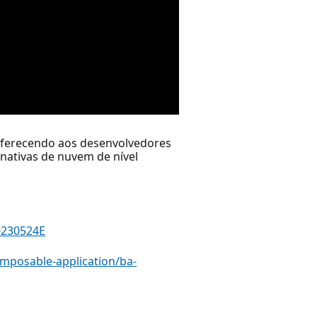
oferecendo aos desenvolvedores
nativas de nuvem de nível
0230524E
omposable-application/ba-