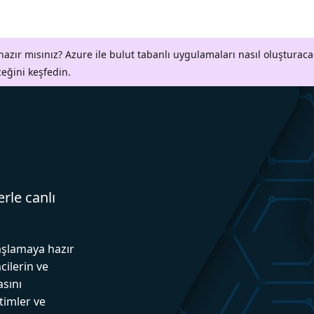
azır mısınız? Azure ile bulut tabanlı uygulamaları nasıl oluşturaca
ceğini keşfedin.
erle canlı
aşlamaya hazır
cilerin ve
asını
itimler ve