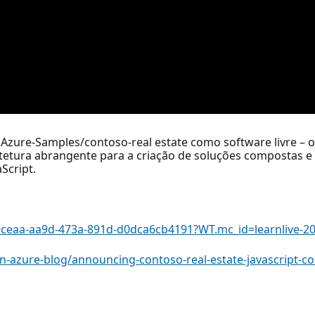
Azure-Samples/contoso-real estate como software livre – 
tetura abrangente para a criação de soluções compostas e 
Script.
49ceaa-aa9d-473a-891d-d0dca6cb4191?WT.mc_id=learnlive-2
-azure-blog/announcing-contoso-real-estate-javascript-c