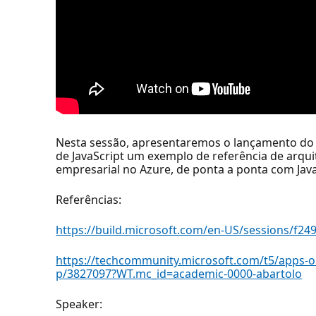
Nesta sessão, apresentaremos o lançamento do 
de JavaScript um exemplo de referência de arqui
empresarial no Azure, de ponta a ponta com Java
Referências:
https://build.microsoft.com/en-US/sessions/f2
https://techcommunity.microsoft.com/t5/apps-on
p/3827097?WT.mc_id=academic-0000-abartolo
Speaker: