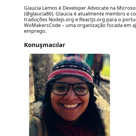
Glaucia Lemos é Developer Advocate na Microsoft
(@glaucia86). Glaucia é atualmente membro e co
traduções Nodejs.org e Reactjs.org para o port
WoMakersCode – uma organização focada em ajud
emprego.
Konuşmacılar