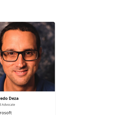
redo Deza
d Advocate
rosoft