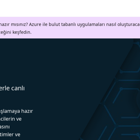
azır mısınız? Azure ile bulut tabanlı uygulamaları nasıl oluşturaca
ceğini keşfedin.
erle canlı
aşlamaya hazır
cilerin ve
asını
itimler ve