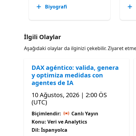
Biyografi
İlgili Olaylar
Aşağıdaki olaylar da ilginizi çekebilir. Ziyaret e
DAX agéntico: valida, genera
y optimiza medidas con
agentes de IA
10 Ağustos, 2026 | 2:00 ÖS
(UTC)
Biçimlendir:
Canlı Yayın
Konu: Veri ve Analytics
Dil: İspanyolca