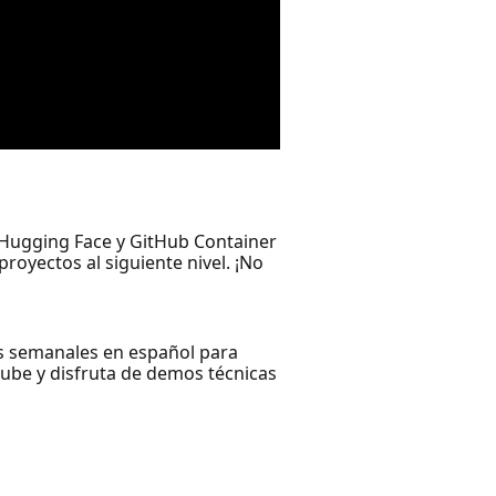
 Hugging Face y GitHub Container
royectos al siguiente nivel. ¡No
es semanales en español para
 nube y disfruta de demos técnicas