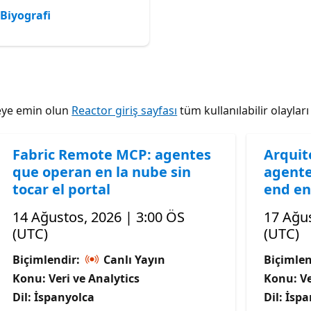
Biyografi
tmeye emin olun
Reactor giriş sayfası
tüm kullanılabilir olaylar
Fabric Remote MCP: agentes
Arquit
que operan en la nube sin
agente
tocar el portal
end en
14 Ağustos, 2026 | 3:00 ÖS
17 Ağus
(UTC)
(UTC)
Biçimlendir:
Canlı Yayın
Biçimlen
Konu: Veri ve Analytics
Konu: Ve
Dil: İspanyolca
Dil: İsp