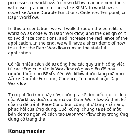
processes or workflows from workflow management tools
with user graphic interfaces like BPMN to workflow as
code like Azure Durable Functions, Cadence, Temporal, or
Dapr Workflow.
In this presentation, we will walk through the benefits of
workflow as code with Dapr Workflow, and the design of it
to avoid race conditions, and increase the resilience of the
application. In the end, we will have a short demo of how
to author the Dapr Workflow runs in the stateful
application.
Có rất nhiều cách để tự động hóa các quy trình công việc
từ các công cụ quản lý Workflow có giao diện đồ họa
người dùng như BPMN đến Workflow dưới dạng mã như
Azure Durable Function, Cadence, Temporal hoặc Dapr
Workflow.
Trong phần trình bày này, chúng ta sẽ tìm hiểu các lợi ích
của Workflow dưới dạng mã với Dapr Workflow và thiết kế
của nó để tránh Race Condition cũng như tăng khả năng
phục hồi của ứng dụng. Cuối cùng, chúng ta sẽ có một
bản demo ngắn về cách tạo Dapr Workflow chạy trong ứng
dụng có trạng thái.
Konuşmacılar