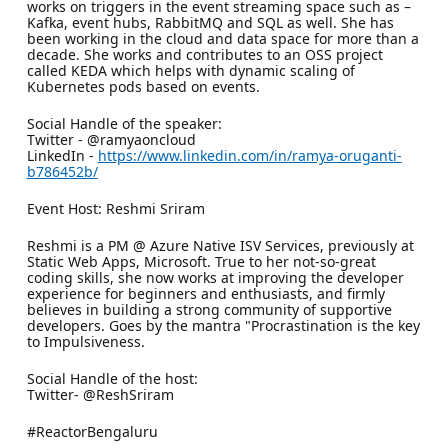
works on triggers in the event streaming space such as –
Kafka, event hubs, RabbitMQ and SQL as well. She has
been working in the cloud and data space for more than a
decade. She works and contributes to an OSS project
called KEDA which helps with dynamic scaling of
Kubernetes pods based on events.
Social Handle of the speaker:
Twitter - @ramyaoncloud
LinkedIn -
https://www.linkedin.com/in/ramya-oruganti-
b786452b/
Event Host: Reshmi Sriram
Reshmi is a PM @ Azure Native ISV Services, previously at
Static Web Apps, Microsoft. True to her not-so-great
coding skills, she now works at improving the developer
experience for beginners and enthusiasts, and firmly
believes in building a strong community of supportive
developers. Goes by the mantra "Procrastination is the key
to Impulsiveness.
Social Handle of the host:
Twitter- @ReshSriram
#ReactorBengaluru