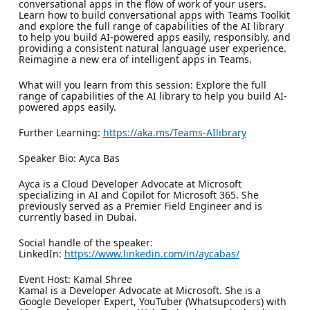
conversational apps in the flow of work of your users.
Learn how to build conversational apps with Teams Toolkit
and explore the full range of capabilities of the AI library
to help you build AI-powered apps easily, responsibly, and
providing a consistent natural language user experience.
Reimagine a new era of intelligent apps in Teams.
What will you learn from this session: Explore the full
range of capabilities of the AI library to help you build AI-
powered apps easily.
Further Learning:
https://aka.ms/Teams-AIlibrary
Speaker Bio: Ayca Bas
Ayca is a Cloud Developer Advocate at Microsoft
specializing in AI and Copilot for Microsoft 365. She
previously served as a Premier Field Engineer and is
currently based in Dubai.
Social handle of the speaker:
LinkedIn:
https://www.linkedin.com/in/aycabas/
Event Host: Kamal Shree
Kamal is a Developer Advocate at Microsoft. She is a
Google Developer Expert, YouTuber (Whatsupcoders) with