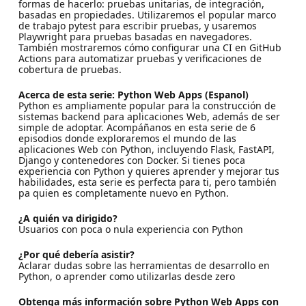
formas de hacerlo: pruebas unitarias, de integración,
basadas en propiedades. Utilizaremos el popular marco
de trabajo pytest para escribir pruebas, y usaremos
Playwright para pruebas basadas en navegadores.
También mostraremos cómo configurar una CI en GitHub
Actions para automatizar pruebas y verificaciones de
cobertura de pruebas.
Acerca de esta serie: Python Web Apps (Espanol)
Python es ampliamente popular para la construcción de
sistemas backend para aplicaciones Web, además de ser
simple de adoptar. Acompáñanos en esta serie de 6
episodios donde exploraremos el mundo de las
aplicaciones Web con Python, incluyendo Flask, FastAPI,
Django y contenedores con Docker. Si tienes poca
experiencia con Python y quieres aprender y mejorar tus
habilidades, esta serie es perfecta para ti, pero también
pa quien es completamente nuevo en Python.
¿A quién va dirigido?
Usuarios con poca o nula experiencia con Python
¿Por qué debería asistir?
Aclarar dudas sobre las herramientas de desarrollo en
Python, o aprender como utilizarlas desde zero
Obtenga más información sobre Python Web Apps con