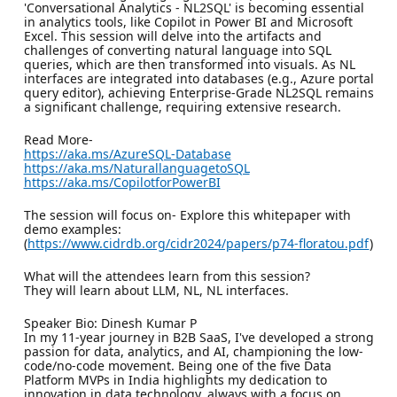
'Conversational Analytics - NL2SQL' is becoming essential
in analytics tools, like Copilot in Power BI and Microsoft
Excel. This session will delve into the artifacts and
challenges of converting natural language into SQL
queries, which are then transformed into visuals. As NL
interfaces are integrated into databases (e.g., Azure portal
query editor), achieving Enterprise-Grade NL2SQL remains
a significant challenge, requiring extensive research.
Read More-
https://aka.ms/AzureSQL-Database
https://aka.ms/NaturallanguagetoSQL
https://aka.ms/CopilotforPowerBI
The session will focus on- Explore this whitepaper with
demo examples:
(
https://www.cidrdb.org/cidr2024/papers/p74-floratou.pdf
)
What will the attendees learn from this session?
They will learn about LLM, NL, NL interfaces.
Speaker Bio: Dinesh Kumar P
In my 11-year journey in B2B SaaS, I've developed a strong
passion for data, analytics, and AI, championing the low-
code/no-code movement. Being one of the five Data
Platform MVPs in India highlights my dedication to
innovation in data technology, always with a focus on