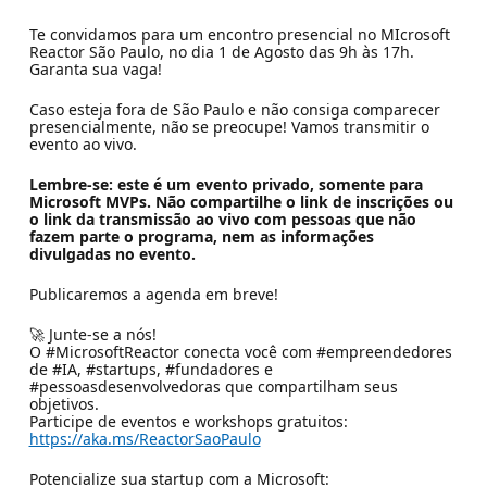
Te convidamos para um encontro presencial no MIcrosoft
Reactor São Paulo, no dia 1 de Agosto das 9h às 17h.
Garanta sua vaga!
Caso esteja fora de São Paulo e não consiga comparecer
presencialmente, não se preocupe! Vamos transmitir o
evento ao vivo.
Lembre-se: este é um evento privado, somente para
Microsoft MVPs. Não compartilhe o link de inscrições ou
o link da transmissão ao vivo com pessoas que não
fazem parte o programa, nem as informações
divulgadas no evento.
Publicaremos a agenda em breve!
🚀 Junte-se a nós!
O #MicrosoftReactor conecta você com #empreendedores
de #IA, #startups, #fundadores e
#pessoasdesenvolvedoras que compartilham seus
objetivos.
Participe de eventos e workshops gratuitos:
https://aka.ms/ReactorSaoPaulo
Potencialize sua startup com a Microsoft: