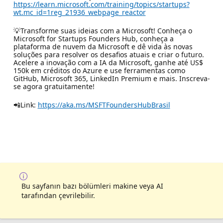
https://learn.microsoft.com/training/topics/startups?
wt.mc_id=1reg_21936_webpage_reactor
💡Transforme suas ideias com a Microsoft! Conheça o
Microsoft for Startups Founders Hub, conheça a
plataforma de nuvem da Microsoft e dê vida às novas
soluções para resolver os desafios atuais e criar o futuro.
Acelere a inovação com a IA da Microsoft, ganhe até US$
150k em créditos do Azure e use ferramentas como
GitHub, Microsoft 365, LinkedIn Premium e mais. Inscreva-
se agora gratuitamente!
📲Link:
https://aka.ms/MSFTFoundersHubBrasil
Bu sayfanın bazı bölümleri makine veya AI
tarafından çevrilebilir.