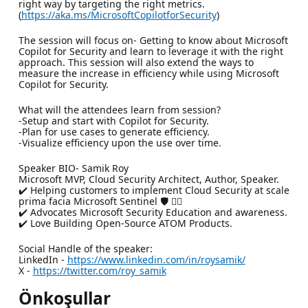
right way by targeting the right metrics.
(
https://aka.ms/MicrosoftCopilotforSecurity
)
The session will focus on- Getting to know about Microsoft
Copilot for Security and learn to leverage it with the right
approach. This session will also extend the ways to
measure the increase in efficiency while using Microsoft
Copilot for Security.
What will the attendees learn from session?
-Setup and start with Copilot for Security.
-Plan for use cases to generate efficiency.
-Visualize efficiency upon the use over time.
Speaker BIO- Samik Roy
Microsoft MVP, Cloud Security Architect, Author, Speaker.
✔️ Helping customers to implement Cloud Security at scale
prima facia Microsoft Sentinel 🛡️ 🐱‍👤
✔️ Advocates Microsoft Security Education and awareness.
✔️ Love Building Open-Source ATOM Products.
Social Handle of the speaker:
LinkedIn -
https://www.linkedin.com/in/roysamik/
X -
https://twitter.com/roy_samik
Önkoşullar