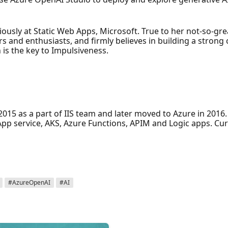
iously at Static Web Apps, Microsoft. True to her not-so-gre
s and enthusiasts, and firmly believes in building a stron
is the key to Impulsiveness.
 2015 as a part of IIS team and later moved to Azure in 2016
pp service, AKS, Azure Functions, APIM and Logic apps. Curre
#AzureOpenAI
#AI