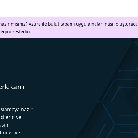
azır mısınız? Azure ile bulut tabanlı uygulamaları nasıl oluşturaca
ceğini keşfedin.
erle canlı
aşlamaya hazır
cilerin ve
asını
itimler ve