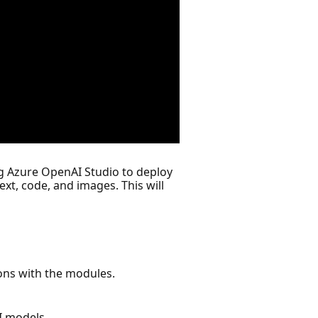
ng Azure OpenAI Studio to deploy
xt, code, and images. This will
ions with the modules.
I models.