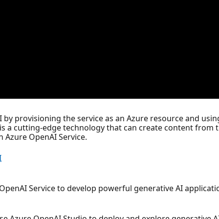
I by provisioning the service as an Azure resource and usi
is a cutting-edge technology that can create content from te
th Azure OpenAI Service.
I
 OpenAI Service to develop powerful generative AI applicat
use Azure OpenAI Studio to deploy and explore generative A