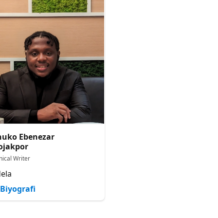
huko Ebenezar
ojakpor
nical Writer
ela
Biyografi