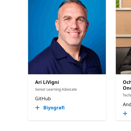
Ari LiVigni
Oc
On
Senior Learning Advocate
Tech
GitHub
And
Biyografi