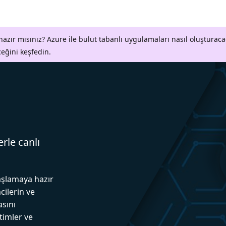
azır mısınız? Azure ile bulut tabanlı uygulamaları nasıl oluşturaca
ceğini keşfedin.
erle canlı
aşlamaya hazır
cilerin ve
asını
itimler ve