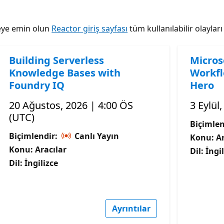
tmeye emin olun
Reactor giriş sayfası
tüm kullanılabilir olaylar
Building Serverless
Micros
Knowledge Bases with
Workfl
Foundry IQ
Hero
20 Ağustos, 2026 | 4:00 ÖS
3 Eylül
(UTC)
Biçimlen
Biçimlendir:
Canlı Yayın
Konu: Ar
Konu: Aracılar
Dil: İngi
Dil: İngilizce
Ayrıntılar