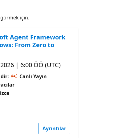
ı görmek için.
oft Agent Framework
ows: From Zero to
, 2026 | 6:00 ÖÖ (UTC)
dir:
Canlı Yayın
acılar
lizce
Ayrıntılar