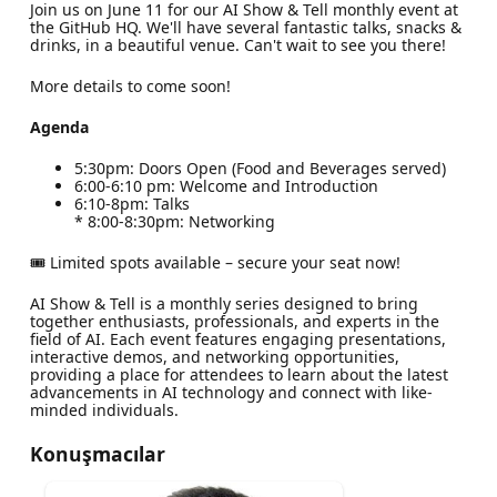
​Join us on June 11 for our AI Show & Tell monthly event at
the GitHub HQ. We'll have several fantastic talks, snacks &
drinks, in a beautiful venue. Can't wait to see you there!
​More details to come soon!
​Agenda
​​5:30pm: Doors Open (Food and Beverages served)
​6:00-6:10 pm: Welcome and Introduction
​​6:10-8pm: Talks
​​​* 8:00-8:30pm: Networking
​​🎟 Limited spots available – secure your seat now!
​AI Show & Tell is a monthly series designed to bring
together enthusiasts, professionals, and experts in the
field of AI. Each event features engaging presentations,
interactive demos, and networking opportunities,
providing a place for attendees to learn about the latest
advancements in AI technology and connect with like-
minded individuals.
Konuşmacılar