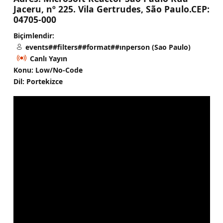
Jaceru, nº 225. Vila Gertrudes, São Paulo.CEP:
04705-000
Biçimlendir:
events##filters##format##ınperson (Sao Paulo)
Canlı Yayın
Konu: Low/No-Code
Dil: Portekizce