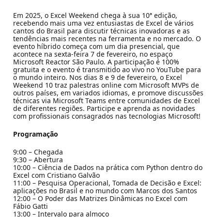
Em 2025, o Excel Weekend chega à sua 10ª edição,
recebendo mais uma vez entusiastas de Excel de vários
cantos do Brasil para discutir técnicas inovadoras e as
tendências mais recentes na ferramenta e no mercado. O
evento híbrido começa com um dia presencial, que
acontece na sexta-feira 7 de fevereiro, no espaço
Microsoft Reactor São Paulo. A participação é 100%
gratuita e o evento é transmitido ao vivo no YouTube para
o mundo inteiro. Nos dias 8 e 9 de fevereiro, o Excel
Weekend 10 traz palestras online com Microsoft MVPs de
outros países, em variados idiomas, e promove discussões
técnicas via Microsoft Teams entre comunidades de Excel
de diferentes regiões. Participe e aprenda as novidades
com profissionais consagrados nas tecnologias Microsoft!
Programação
9:00 – Chegada
9:30 – Abertura
10:00 – Ciência de Dados na prática com Python dentro do
Excel com Cristiano Galvão
11:00 – Pesquisa Operacional, Tomada de Decisão e Excel:
aplicações no Brasil e no mundo com Marcos dos Santos
12:00 – O Poder das Matrizes Dinâmicas no Excel com
Fábio Gatti
13:00 – Intervalo para almoço