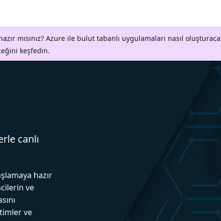
azır mısınız? Azure ile bulut tabanlı uygulamaları nasıl oluşturaca
ceğini keşfedin.
erle canlı
aşlamaya hazır
cilerin ve
asını
itimler ve