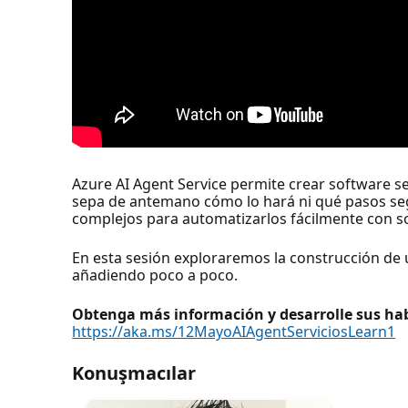
Azure AI Agent Service permite crear software s
sepa de antemano cómo lo hará ni qué pasos se
complejos para automatizarlos fácilmente con so
En esta sesión exploraremos la construcción de 
añadiendo poco a poco.
Obtenga más información y desarrolle sus hab
https://aka.ms/12MayoAIAgentServiciosLearn1
Konuşmacılar