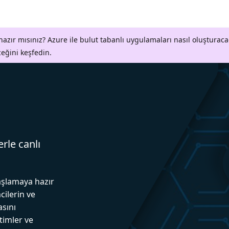
azır mısınız? Azure ile bulut tabanlı uygulamaları nasıl oluşturaca
ceğini keşfedin.
erle canlı
aşlamaya hazır
cilerin ve
asını
itimler ve