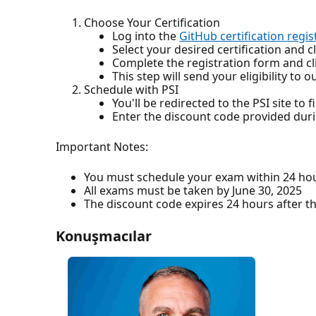
Choose Your Certification
Log into the
GitHub certification regis
Select your desired certification and 
Complete the registration form and cl
This step will send your eligibility to o
Schedule with PSI
You'll be redirected to the PSI site to
Enter the discount code provided dur
Important Notes:
You must schedule your exam within 24 hou
All exams must be taken by June 30, 2025
The discount code expires 24 hours after t
Konuşmacılar