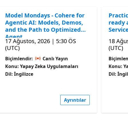
Model Mondays - Cohere for
Practic
Agentic AI: Models, Demos,
ready 
and the Path to Optimized
Servic
Agent
17 Ağustos, 2026 | 5:30 ÖS
18 Ağus
(UTC)
(UTC)
Biçimlendir:
Canlı Yayın
Biçimlen
Konu: Yapay Zeka Uygulamaları
Konu: Y
Dil: İngilizce
Dil: İngi
Ayrıntılar