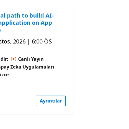
al path to build AI-
application on App
e
tos, 2026 | 6:00 ÖS
dir:
Canlı Yayın
apay Zeka Uygulamaları
lizce
Ayrıntılar