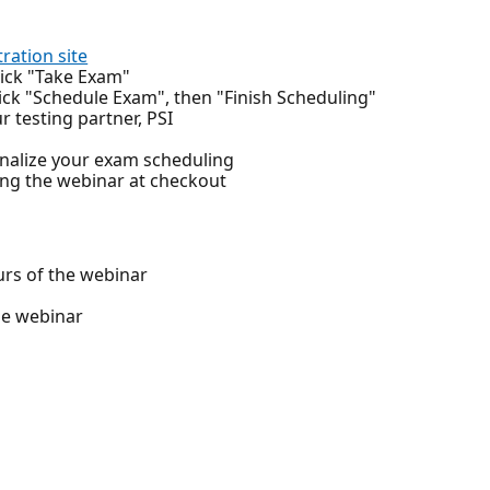
tration site
click "Take Exam"
ick "Schedule Exam", then "Finish Scheduling"
ur testing partner, PSI
 finalize your exam scheduling
ing the webinar at checkout
rs of the webinar
he webinar