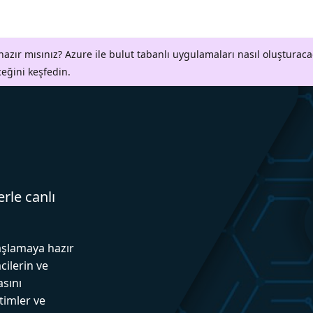
azır mısınız? Azure ile bulut tabanlı uygulamaları nasıl oluşturaca
ceğini keşfedin.
erle canlı
aşlamaya hazır
cilerin ve
asını
itimler ve