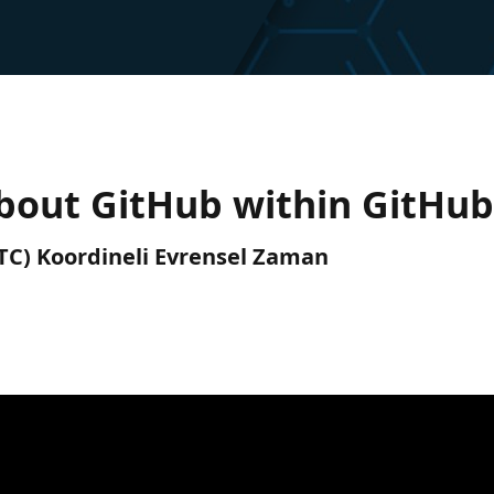
about GitHub within GitHu
(UTC) Koordineli Evrensel Zaman