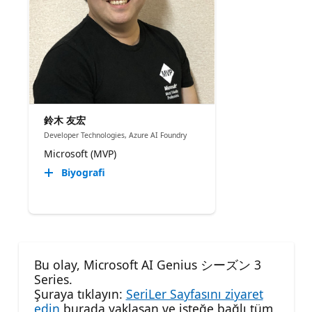
鈴木 友宏
Developer Technologies, Azure AI Foundry
Microsoft (MVP)
Biyografi
Bu olay, Microsoft AI Genius シーズン 3
Series.
Şuraya tıklayın:
SeriLer Sayfasını ziyaret
edin
burada yaklaşan ve isteğe bağlı tüm