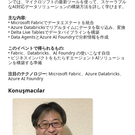
ンでは、マイクロソフトの最新ツールを使って、スケーラブル
なAI対応データソリューションの構築方法を詳しく学びます。
主な内容:
• Microsoft Fabricでデータエステートを統合
• Azure Databricksでリアルタイムにデータを取り込み、変換
• Delta Live Tablesでデータパイプラインを構築
• Data AgentsとAzure AI Foundryで分析情報を作成
このイベントで得られるもの:
• Fabric、Databricks、AI Foundry の使いこなす自信
• ビジネスインパクトをもたらすエージェントAIソリューショ
ンを構築する準備
注目のテクノロジー:
Microsoft Fabric、Azure Databricks、
Azure AI Foundry
Konuşmacılar