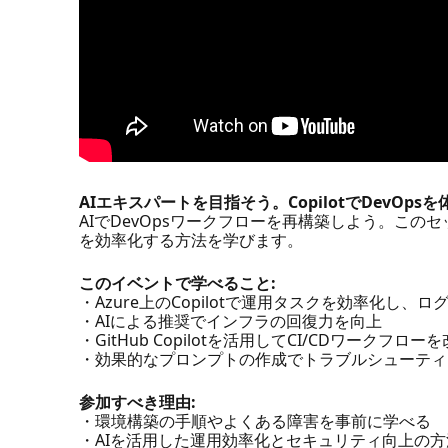
AIエキスパートを目指そう。CopilotでDevOps
AIでDevOpsワークフローを再構築しよう。このセッ
を効率化する方法を学びます。
このイベントで学べること:
・Azure上のCopilotで運用タスクを効率化し
・AIによる推奨でインフラの回復力を向上
・GitHub Copilotを活用してCI/CDワークフ
・効果的なプロンプトの作成でトラブルシューティ
参加すべき理由:
・環境構築の手順やよくある障害を事前に学べる
・AIを活用した運用効率化とセキュリティ向上の