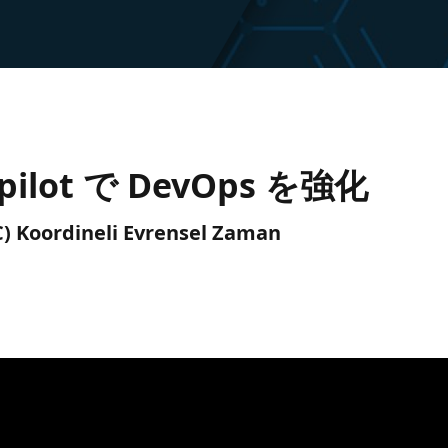
opilot で DevOps を強化
TC) Koordineli Evrensel Zaman