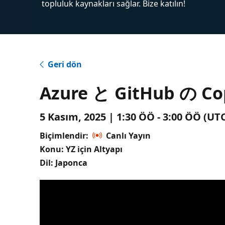
topluluk kaynakları sağlar. Bize katılın!
Geri dön
Azure と GitHub の C
5 Kasım, 2025 | 1:30 ÖÖ - 3:00 ÖÖ (U
Biçimlendir:
Canlı Yayın
Konu: YZ için Altyapı
Dil: Japonca