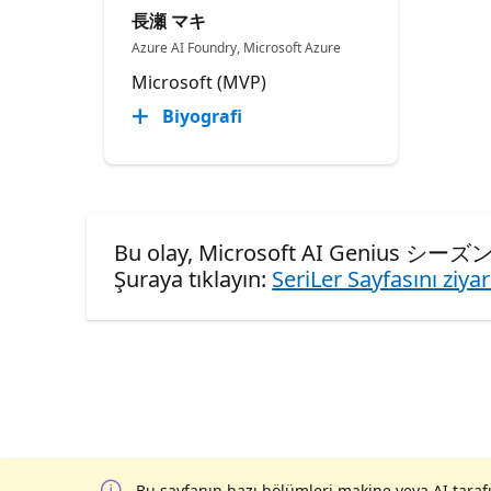
長瀬 マキ
Azure AI Foundry, Microsoft Azure
Microsoft (MVP)
Biyografi
Bu olay, Microsoft AI Genius シーズン 
Şuraya tıklayın:
SeriLer Sayfasını ziya
Bu sayfanın bazı bölümleri makine veya AI tarafı