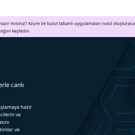
azır mısınız? Azure ile bulut tabanlı uygulamaları nasıl oluşturaca
ceğini keşfedin.
erle canlı
aşlamaya hazır
cilerin ve
asını
itimler ve