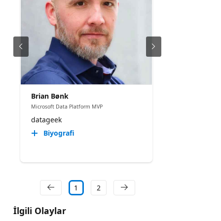
Brian Bønk
Microsoft Data Platform MVP
datageek
Biyografi
1
2
İlgili Olaylar