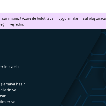
azır mısınız? Azure ile bulut tabanlı uygulamaları nasıl oluşturaca
ceğini keşfedin.
erle canlı
aşlamaya hazır
cilerin ve
asını
itimler ve