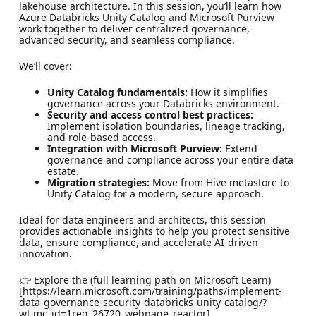
lakehouse architecture. In this session, you’ll learn how
Azure Databricks Unity Catalog and Microsoft Purview
work together to deliver centralized governance,
advanced security, and seamless compliance.
We’ll cover:
Unity Catalog fundamentals:
How it simplifies
governance across your Databricks environment.
Security and access control best practices:
Implement isolation boundaries, lineage tracking,
and role-based access.
Integration with Microsoft Purview:
Extend
governance and compliance across your entire data
estate.
Migration strategies:
Move from Hive metastore to
Unity Catalog for a modern, secure approach.
Ideal for data engineers and architects, this session
provides actionable insights to help you protect sensitive
data, ensure compliance, and accelerate AI-driven
innovation.
👉 Explore the (full learning path on Microsoft Learn)
[https://learn.microsoft.com/training/paths/implement-
data-governance-security-databricks-unity-catalog/?
wt.mc_id=1reg_26720_webpage_reactor]