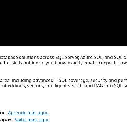
atabase solutions across SQL Server, Azure SQL, and SQL da
 the full skills outline so you know exactly what to expect, 
le area, including advanced T‑SQL coverage, security and pe
 embeddings, vectors, intelligent search, and RAG into SQL s
ñol
.
Aprende más aquí.
uguês
.
Saiba mais aqui.