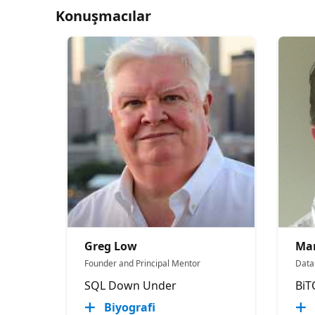
Konuşmacılar
Greg Low
Mar
Founder and Principal Mentor
Data
SQL Down Under
BiT
Biyografi