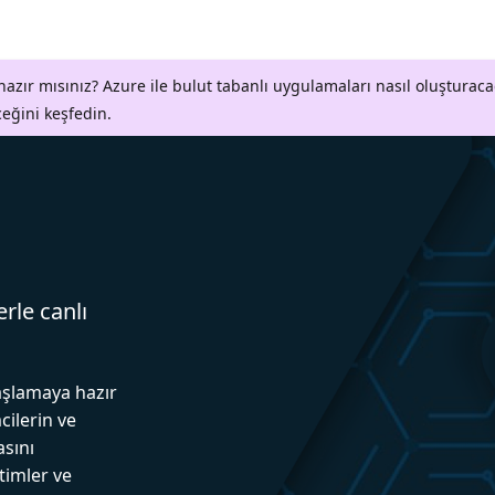
azır mısınız? Azure ile bulut tabanlı uygulamaları nasıl oluşturaca
ceğini keşfedin.
erle canlı
aşlamaya hazır
cilerin ve
asını
itimler ve