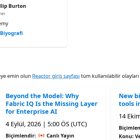
llip Burton
her
emy
Biyografi
tmeye emin olun
Reactor giriş sayfası
tüm kullanılabilir olaylar
Beyond the Model: Why
New bi
Fabric IQ Is the Missing Layer
tools i
for Enterprise AI
14 Ekim
4 Eylül, 2026 | 5:00 ÖS (UTC)
Biçimlen
Biçimlendir:
Canlı Yayın
Konu: Ve