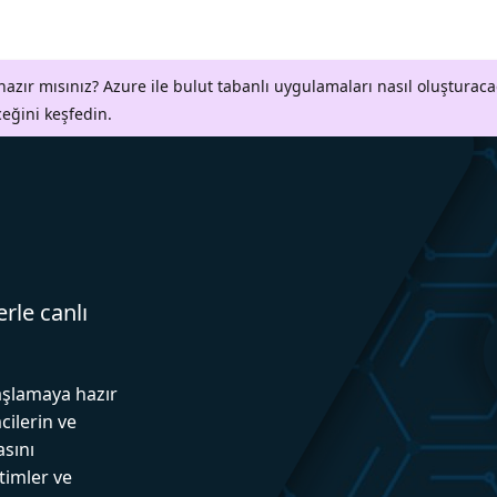
azır mısınız? Azure ile bulut tabanlı uygulamaları nasıl oluşturaca
ceğini keşfedin.
erle canlı
aşlamaya hazır
cilerin ve
asını
itimler ve