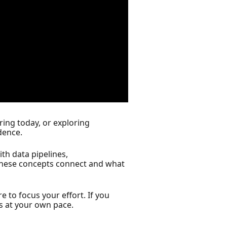
ing today, or exploring
dence.
th data pipelines,
 these concepts connect and what
e to focus your effort. If you
ls at your own pace.