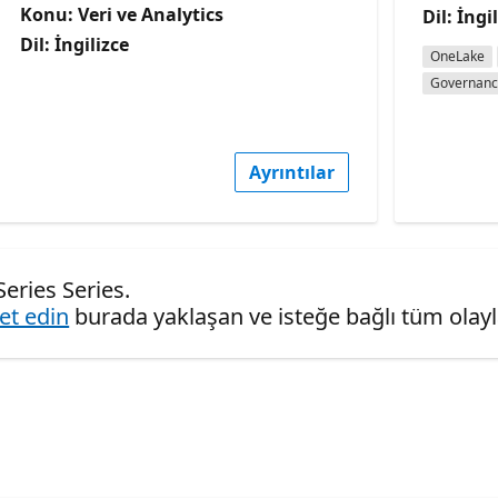
Konu: Veri ve Analytics
Dil: İngi
Dil: İngilizce
OneLake
Governan
Ayrıntılar
Series Series.
ret edin
burada yaklaşan ve isteğe bağlı tüm olaylar