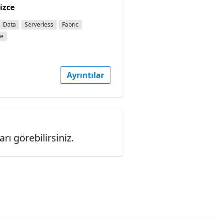
lizce
Data
Serverless
Fabric
ce
Ayrıntılar
ı görebilirsiniz.