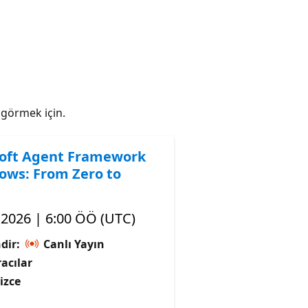
ı görmek için.
oft Agent Framework
ows: From Zero to
, 2026 | 6:00 ÖÖ (UTC)
dir:
Canlı Yayın
acılar
lizce