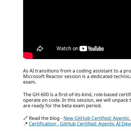
As AI transitions from a coding assistant to a pro
Microsoft Reactor session is a dedicated technic
exam.
The GH-600 is a first-of-its-kind, role-based cer
operate on code. In this session, we will unpack 
are ready for the beta exam period.
🔗 Read the blog -
New GitHub Certified: Agentic
📍
Certification - GitHub Certified: Agentic AI Dev