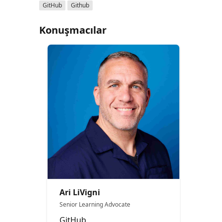
GitHub
Github
Konuşmacılar
Ari LiVigni
Senior Learning Advocate
GitHub