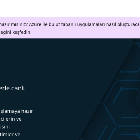
azır mısınız? Azure ile bulut tabanlı uygulamaları nasıl oluşturaca
ceğini keşfedin.
erle canlı
aşlamaya hazır
cilerin ve
asını
itimler ve