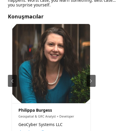
happens. Worst case, you learn something. Best case…
you surprise yourself.
Konuşmacılar
Philippa Burgess
Geospatial & GRC Analyst + Developer
GeoCyber Systems LLC