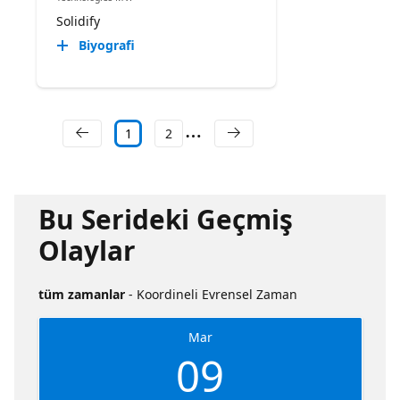
Solidify
Biyografi
1
2
Bu Serideki Geçmiş
Olaylar
tüm zamanlar
- Koordineli Evrensel Zaman
Mar
09