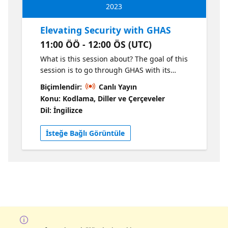
2023
service Why should you attend? Learn how to
fully automate your build and deploy
Elevating Security with GHAS
pipelines.
11:00 ÖÖ - 12:00 ÖS (UTC)
What is this session about? The goal of this
session is to go through GHAS with its
features and show how teams can
Biçimlendir:
Canlı Yayın
significantly secure their applications by
Konu: Kodlama, Diller ve Çerçeveler
utilizing out of the box functionality GitHub
Dil: İngilizce
Advanced Security (GHAS) Why should you
attend? Learn how to secure your source
İsteğe Bağlı Görüntüle
code with the Power of GHAS. Identify
passwords and PATs in your code together
with unsecure code and dependencies