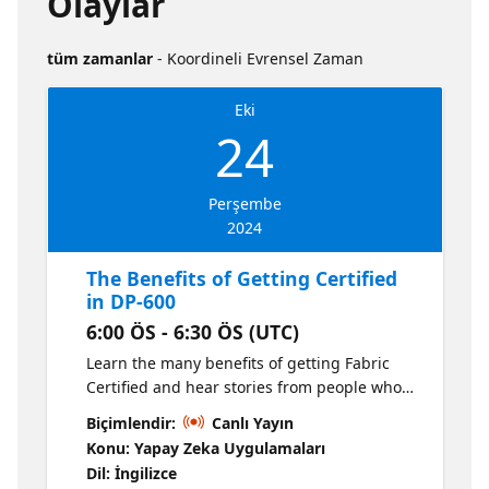
Olaylar
tüm zamanlar
- Koordineli Evrensel Zaman
Eki
24
Perşembe
2024
The Benefits of Getting Certified
in DP-600
6:00 ÖS - 6:30 ÖS (UTC)
Learn the many benefits of getting Fabric
Certified and hear stories from people who
have shifted their career through their
Biçimlendir:
Canlı Yayın
Fabric Certification.
Konu: Yapay Zeka Uygulamaları
Dil: İngilizce