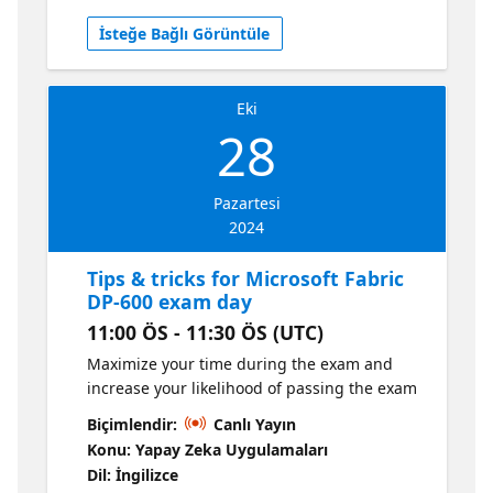
İsteğe Bağlı Görüntüle
Eki
28
Pazartesi
2024
Tips & tricks for Microsoft Fabric
DP-600 exam day
11:00 ÖS - 11:30 ÖS (UTC)
Maximize your time during the exam and
increase your likelihood of passing the exam
Biçimlendir:
Canlı Yayın
Konu: Yapay Zeka Uygulamaları
Dil: İngilizce