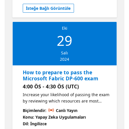
İsteğe Bağlı Görüntüle
Eki
29
Salı
2024
How to prepare to pass the
Microsoft Fabric DP-600 exam
4:00 ÖS - 4:30 ÖS (UTC)
Increase your likelihood of passing the exam
by reviewing which resources are most
effective for preparing. Learn from people
Biçimlendir:
Canlı Yayın
who have studied for and passed the exam.
Konu: Yapay Zeka Uygulamaları
Dil: İngilizce