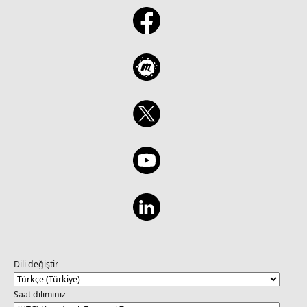
herramientas de bajo código como AutoGen
Studio, N8n, Dify y CrewAI, para prototipar,
automatizar y mejorar procesos. Diseñada
tanto para desarrolladores como para
entusiastas de la tecnología, la serie ofrece
una introducción práctica y accesible a la
creación de workflows inteligentes,
facilitando la colaboración, optimización y
expansión del uso de la IA en entornos
reales. Obtenga más información y
desarrolle sus habilidades con Azure AI
Studio:
https://aka.ms/ExplorarAzureOpenAILean1
Dili değiştir
Saat diliminiz