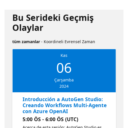
Bu Serideki Geçmiş
Olaylar
tüm zamanlar
- Koordineli Evrensel Zaman
Kas
06
Çarşamba
2024
Introducción a AutoGen Studio:
Creando Workflows Multi-Agente
con Azure OpenAI
5:00 ÖS - 6:00 ÖS (UTC)
Acerca de esta sesión: AutoGen Studio es