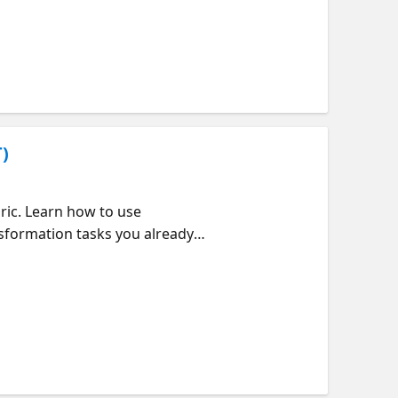
)
ric. Learn how to use
nsformation tasks you already
our existing skills.