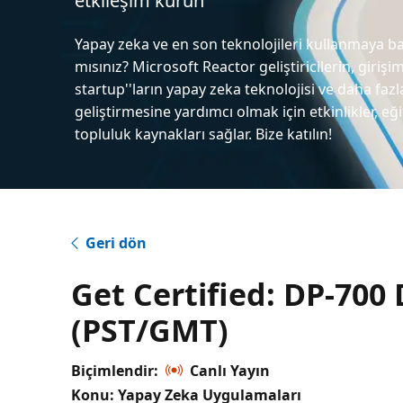
etkileşim kurun
Yapay zeka ve en son teknolojileri kullanmaya b
mısınız? Microsoft Reactor geliştiricilerin, girişim
startup''ların yapay zeka teknolojisi ve daha fazl
geliştirmesine yardımcı olmak için etkinlikler, eğ
topluluk kaynakları sağlar. Bize katılın!
Geri dön
Get Certified: DP-700
(PST/GMT)
Biçimlendir:
Canlı Yayın
Konu: Yapay Zeka Uygulamaları