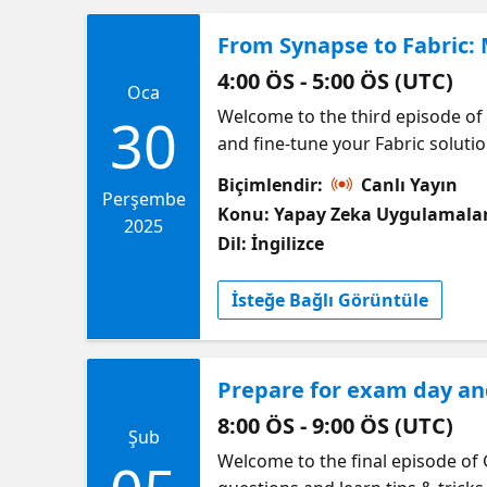
From Synapse to Fabric: 
4:00 ÖS - 5:00 ÖS (UTC)
Oca
Welcome to the third episode of 
30
and fine-tune your Fabric soluti
and ensuring your solutions are 
Biçimlendir:
Canlı Yayın
Perşembe
Konu: Yapay Zeka Uygulamalar
2025
Dil: İngilizce
İsteğe Bağlı Görüntüle
Prepare for exam day an
8:00 ÖS - 9:00 ÖS (UTC)
Şub
Welcome to the final episode of 