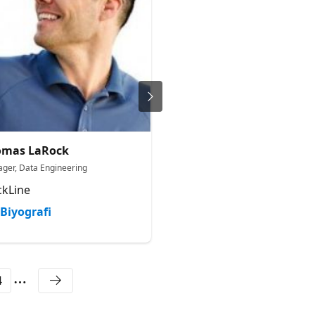
omas LaRock
Kamil Nowinski
ger, Data Engineering
Microsoft Data Platform MVP
ckLine
Avanade
Biyografi
Biyografi
4