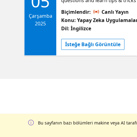
05
questions and learn tips & tricks
Biçimlendir:
Canlı Yayın
Çarşamba
Konu: Yapay Zeka Uygulamalar
2025
Dil: İngilizce
İsteğe Bağlı Görüntüle
Bu sayfanın bazı bölümleri makine veya AI tarafı