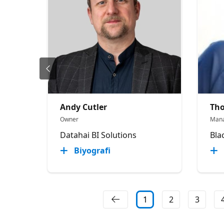
Andy Cutler
Th
Owner
Mana
Datahai BI Solutions
Bla
Biyografi
1
2
3