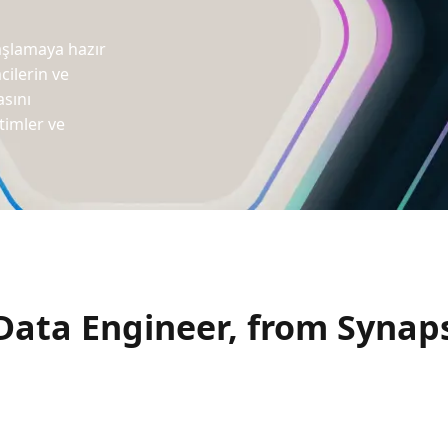
aşlamaya hazır
cilerin ve
asını
itimler ve
 Data Engineer, from Synap