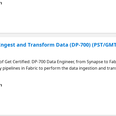
ı
 Ingest and Transform Data (DP-700) (PST/GMT
f Get Certified: DP-700 Data Engineer, from Synapse to Fab
pipelines in Fabric to perform the data ingestion and tra
gate the tools and workflows in Fabric to confidently apply y
ı