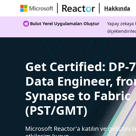
Hakkında
Bulut Yerel Uygulamaları Oluştur
Yapay zekaya h
ölçeklendirile
Get Certified: DP-
Data Engineer, fr
Synapse to Fabric
(PST/GMT)
Microsoft Reactor'a katılın ve geliştiricil