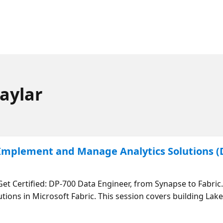
aylar
 Implement and Manage Analytics Solutions (
Get Certified: DP-700 Data Engineer, from Synapse to Fabri
utions in Microsoft Fabric. This session covers building Lak
environments to get the most out of Fabric’s architecture.