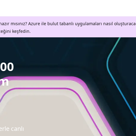
azır mısınız? Azure ile bulut tabanlı uygulamaları nasıl oluşturaca
ceğini keşfedin.
700
om
erle canlı