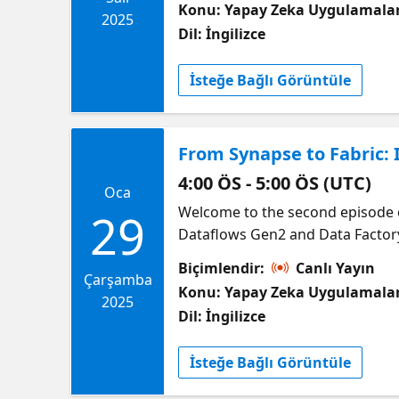
Konu: Yapay Zeka Uygulamalar
2025
Dil: İngilizce
İsteğe Bağlı Görüntüle
From Synapse to Fabric:
4:00 ÖS - 5:00 ÖS (UTC)
Oca
Welcome to the second episode o
29
Dataflows Gen2 and Data Factory 
know. This session helps you navi
Biçimlendir:
Canlı Yayın
Çarşamba
Konu: Yapay Zeka Uygulamalar
2025
Dil: İngilizce
İsteğe Bağlı Görüntüle