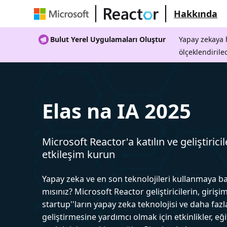
Hakkında
Bulut Yerel Uygulamaları Oluştur
Yapay zekaya h
ölçeklendirile
Elas na IA 2025
Microsoft Reactor'a katılın ve geliştiricil
etkileşim kurun
Yapay zeka ve en son teknolojileri kullanmaya b
mısınız? Microsoft Reactor geliştiricilerin, girişim
startup''ların yapay zeka teknolojisi ve daha fazl
geliştirmesine yardımcı olmak için etkinlikler, eğ