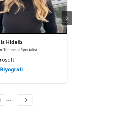
is Hidaib
Jaqueline Ramos
r Technical Specialist
Microsoft Technical Trainer
rosoft
Microsoft
Biyografi
Biyografi
4