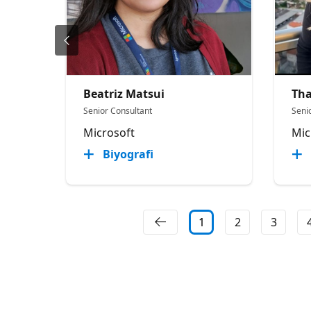
Beatriz Matsui
Tha
Senior Consultant
Senio
Microsoft
Mic
Biyografi
1
2
3