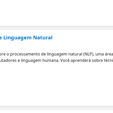
de Linguagem Natural
bre o processamento de linguagem natural (NLP), uma área da
putadores e linguagem humana. Você aprenderá sobre técni
ca e chatbots. Você entenderá como a NLP pode transforma
Informações e Guia de Estudos para o Exame: Conceitos bá