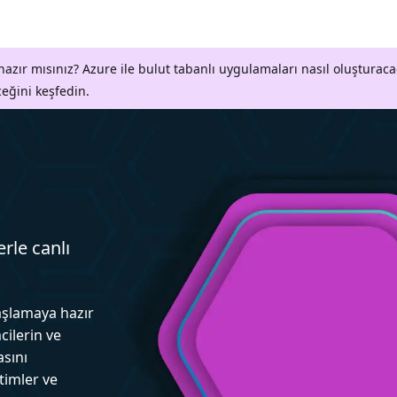
azır mısınız? Azure ile bulut tabanlı uygulamaları nasıl oluşturaca
ceğini keşfedin.
erle canlı
aşlamaya hazır
cilerin ve
asını
itimler ve