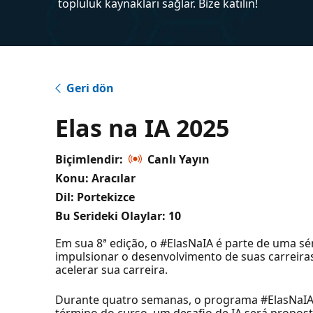
topluluk kaynakları sağlar. Bize katılın!
Geri dön
Elas na IA 2025
Biçimlendir:
Canlı Yayın
Konu: Aracılar
Dil: Portekizce
Bu Serideki Olaylar:
10
Em sua 8ª edição, o #ElasNaIA é parte de uma s
impulsionar o desenvolvimento de suas carreiras.
acelerar sua carreira.
Durante quatro semanas, o programa #ElasNaIA o