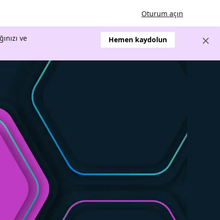
Oturum açın
ğınızı ve
Hemen kaydolun