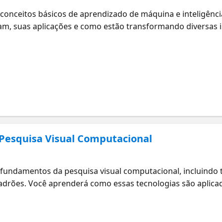
 conceitos básicos de aprendizado de máquina e inteligência
m, suas aplicações e como estão transformando diversas i
dades e se apaixonar pela IA! Informações e Guia de Estud
Pesquisa Visual Computacional
s fundamentos da pesquisa visual computacional, incluindo
drões. Você aprenderá como essas tecnologias são aplic
rá como a pesquisa visual pode fazer a diferença no mundo
ara o Exame: Conceitos básicos da IA do Azure