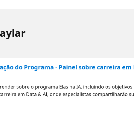
aylar
ação do Programa - Painel sobre carreira em 
prender sobre o programa Elas na IA, incluindo os objetivos
arreira em Data & AI, onde especialistas compartilharão su
 Você sairá dessa aula inspirada e motivada para começar 
 Conceitos básicos da IA do Azure