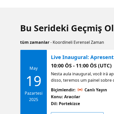
Bu Serideki Geçmiş Ol
tüm zamanlar
- Koordineli Evrensel Zaman
Live Inaugural: Apresent
10:00 ÖS - 11:00 ÖS (UTC)
May
Nesta aula inaugural, você irá a
19
disso, teremos um painel sobre c
seguir uma carreira nessa área.
Biçimlendir:
Canlı Yayın
e Guia de Estudos para o Exame:
Pazartesi
Konu: Aracılar
2025
Dil: Portekizce