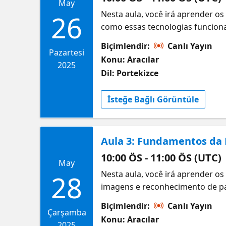
May
Nesta aula, você irá aprender os
26
como essas tecnologias funciona
descobrir um mundo de possibili
Biçimlendir:
Canlı Yayın
básicos da IA do Azure
Pazartesi
Konu: Aracılar
2025
Dil: Portekizce
İsteğe Bağlı Görüntüle
Aula 3: Fundamentos da 
10:00 ÖS - 11:00 ÖS (UTC)
May
Nesta aula, você irá aprender o
28
imagens e reconhecimento de pa
saúde e entretenimento. Você ve
Biçimlendir:
Canlı Yayın
Informações e Guia de Estudos p
Çarşamba
Konu: Aracılar
2025