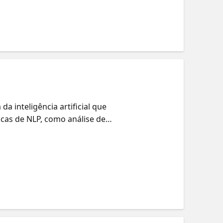
 inteligência artificial que
cas de NLP, como análise de
r a comunicação e abrir
sicos da IA do Azure