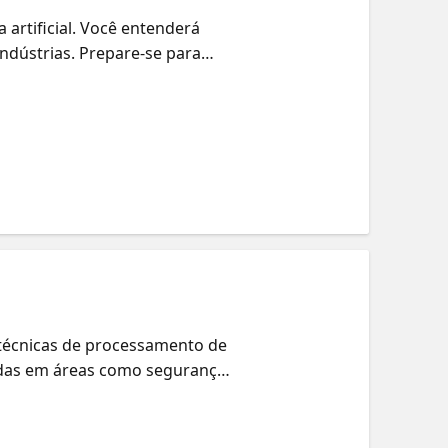
 artificial. Você entenderá
ndústrias. Prepare-se para
os para o Exame: Conceitos
 técnicas de processamento de
adas em áreas como segurança,
 e na sua carreira.