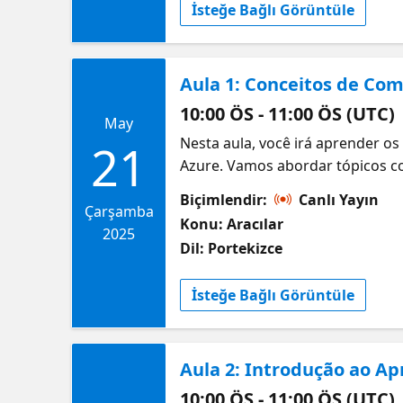
İsteğe Bağlı Görüntüle
Aula 1: Conceitos de C
10:00 ÖS - 11:00 ÖS (UTC)
May
Nesta aula, você irá aprender 
21
Azure. Vamos abordar tópicos c
nuvem para empresas. Você ent
Biçimlendir:
Canlı Yayın
carreira. Informações e Guia de
Çarşamba
Konu: Aracılar
2025
Dil: Portekizce
İsteğe Bağlı Görüntüle
Aula 2: Introdução ao Ap
10:00 ÖS - 11:00 ÖS (UTC)