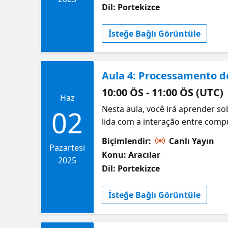
Dil: Portekizce
İsteğe Bağlı Görüntüle
Aula 4: Processamento 
10:00 ÖS - 11:00 ÖS (UTC)
Haz
Nesta aula, você irá aprender so
02
lida com a interação entre com
sentimentos, tradução automáti
Biçimlendir:
Canlı Yayın
novas oportunidades para você. 
Pazartesi
Konu: Aracılar
2025
Dil: Portekizce
İsteğe Bağlı Görüntüle