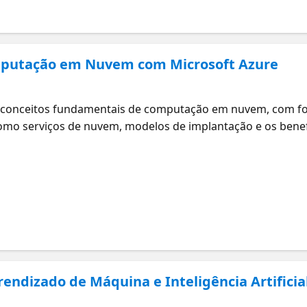
omputação em Nuvem com Microsoft Azure
os conceitos fundamentais de computação em nuvem, com fo
omo serviços de nuvem, modelos de implantação e os bene
enderá como a nuvem pode transformar negócios e abrir n
 Estudos para o Exame: Conceitos básicos da IA do Azure
rendizado de Máquina e Inteligência Artificia