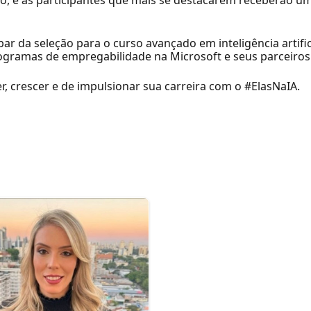
o, e as participantes que mais se destacarem receberão um
r da seleção para o curso avançado em inteligência artific
 programas de empregabilidade na Microsoft e seus parceiros
r, crescer e de impulsionar sua carreira com o #ElasNaIA.