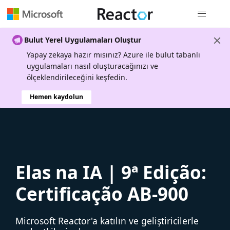
Genel gezi
Bulut Yerel Uygulamaları Oluştur
Yapay zekaya hazır mısınız? Azure ile bulut tabanlı
uygulamaları nasıl oluşturacağınızı ve
ölçeklendirileceğini keşfedin.
Hemen kaydolun
Elas na IA | 9ª Edição:
Certificação AB-900
Microsoft Reactor'a katılın ve geliştiricilerle