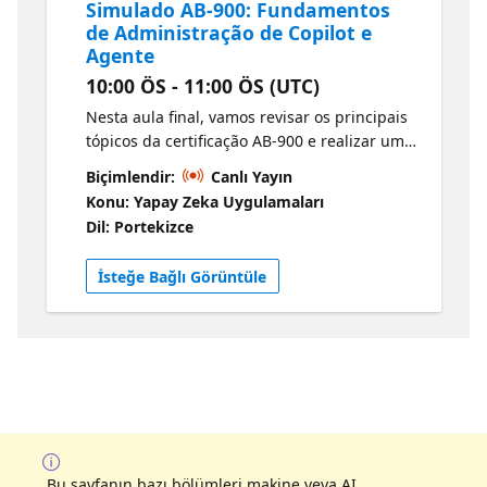
Simulado AB-900: Fundamentos
de Administração de Copilot e
Agente
10:00 ÖS - 11:00 ÖS (UTC)
Nesta aula final, vamos revisar os principais
tópicos da certificação AB-900 e realizar um
simulado completo com questões no estilo
Biçimlendir:
Canlı Yayın
do exame oficial. O que você vai aprender?
Konu: Yapay Zeka Uygulamaları
Revisar os conceitos-chave da certificação
Dil: Portekizce
AB-900 Praticar com questões no estilo do
exame oficial
İsteğe Bağlı Görüntüle
Bu sayfanın bazı bölümleri makine veya AI