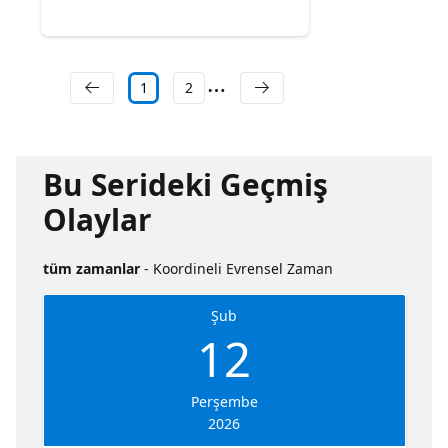
1
2
Bu Serideki Geçmiş
Olaylar
tüm zamanlar
- Koordineli Evrensel Zaman
Şub
12
Perşembe
2026