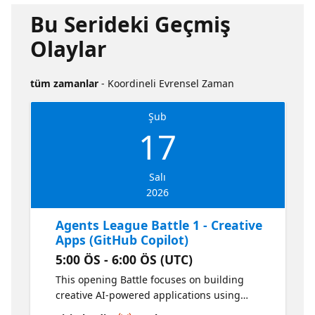
Bu Serideki Geçmiş
Olaylar
tüm zamanlar
- Koordineli Evrensel Zaman
Şub
17
Salı
2026
Agents League Battle 1 - Creative
Apps (GitHub Copilot)
5:00 ÖS - 6:00 ÖS (UTC)
This opening Battle focuses on building
creative AI-powered applications using
GitHub Copilot. Competitors use Copilot