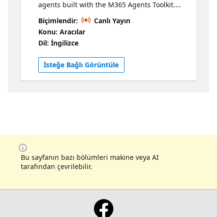
agents built with the M365 Agents Toolkit.
Competitors create knowledge-driven agents
Biçimlendir:
Canlı Yayın
designed for real organizational scenarios,
Konu: Aracılar
grounded in enterprise data, workflows, and
Dil: İngilizce
security considerations. The session
showcases how agentic AI operates in
İsteğe Bağlı Görüntüle
production-style environments. Resources
Click to Learn more This session is a part of a
series, Explore all sessions here
Bu sayfanın bazı bölümleri makine veya AI
tarafından çevrilebilir.