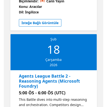
Biçimlendir:
Canlı Yayın
starter kits to rapidly prototype ideas that
Konu: Aracılar
blend creativity, productivity, and intelligent
Dil: İngilizce
assistance. The session highlights how
agentic patterns can accelerate app
İsteğe Bağlı Görüntüle
development and unlock new creative
workflows. Resources Click to Learn more
This session is a part of a series, Explore all
Şub
sessions here
18
Çarşamba
2026
Agents League Battle 2 -
Reasoning Agents (Microsoft
Foundry)
5:00 ÖS - 6:00 ÖS (UTC)
This Battle dives into multi-step reasoning
and orchestration. Competitors design