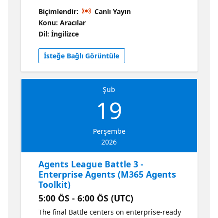
agents that can plan, reason, and act across
Biçimlendir:
Canlı Yayın
complex tasks using Microsoft Foundry
Konu: Aracılar
patterns. The challenge emphasizes
Dil: İngilizce
decision-making, tool use, and structured
reasoning beyond simple prompt-response
İsteğe Bağlı Görüntüle
interactions. Resources Click to Learn more
This session is a part of a series, Explore all
sessions here
Şub
19
Perşembe
2026
Agents League Battle 3 -
Enterprise Agents (M365 Agents
Toolkit)
5:00 ÖS - 6:00 ÖS (UTC)
The final Battle centers on enterprise-ready