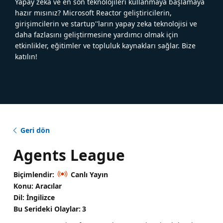
Yapay zeka ve en son teknolojileri kullanmaya başlamaya
hazır mısınız? Microsoft Reactor geliştiricilerin,
girişimcilerin ve startup''ların yapay zeka teknolojisi ve
daha fazlasını geliştirmesine yardımcı olmak için
etkinlikler, eğitimler ve topluluk kaynakları sağlar. Bize
katılın!
Geri dön
Agents League
Biçimlendir:
Canlı Yayın
Konu: Aracılar
Dil: İngilizce
Bu Serideki Olaylar:
3