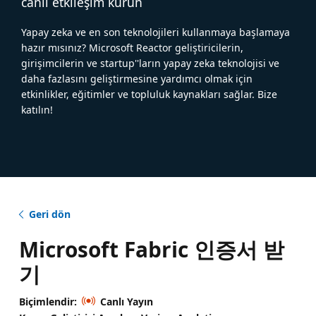
canlı etkileşim kurun
Yapay zeka ve en son teknolojileri kullanmaya başlamaya
hazır mısınız? Microsoft Reactor geliştiricilerin,
girişimcilerin ve startup''ların yapay zeka teknolojisi ve
daha fazlasını geliştirmesine yardımcı olmak için
etkinlikler, eğitimler ve topluluk kaynakları sağlar. Bize
katılın!
Geri dön
Microsoft Fabric 인증서 받
기
Biçimlendir:
Canlı Yayın