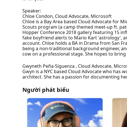
Speaker:
Chloe Condon, Cloud Advocate, Microsoft
Chloe is a Bay Area based Cloud Advocate for Mi
Scouts program (a camp themed meet-up ft. patch
Hopper Conference 2018 gallery featuring 15 in
fake boyfriend alerts to Mario Kart 'astrology',
account. Chloe holds a BA in Drama from San Fra
being a non-traditional background engineer, and
cow on a professional stage. She hopes to bring 
Gwyneth Peña-Siguenza , Cloud Advocate, Micro
Gwyn is a NYC based Cloud Advocate who has work
architect. She has a passion for documenting her
Người phát biểu