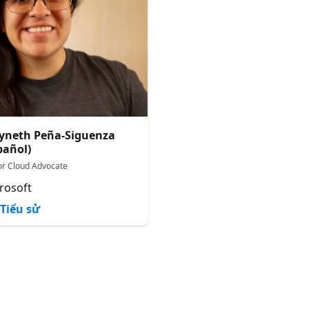
yneth Peña-Siguenza
pañol)
or Cloud Advocate
rosoft
Tiểu sử