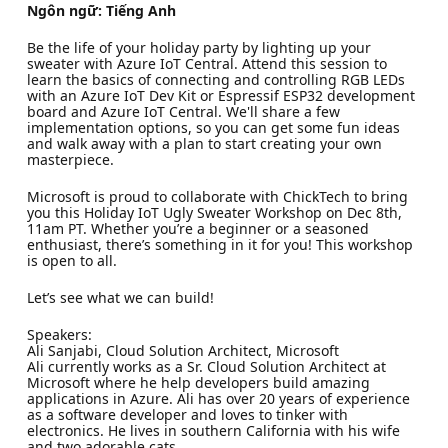
Ngôn ngữ: Tiếng Anh
Be the life of your holiday party by lighting up your
sweater with Azure IoT Central. Attend this session to
learn the basics of connecting and controlling RGB LEDs
with an Azure IoT Dev Kit or Espressif ESP32 development
board and Azure IoT Central. We'll share a few
implementation options, so you can get some fun ideas
and walk away with a plan to start creating your own
masterpiece.
Microsoft is proud to collaborate with ChickTech to bring
you this Holiday IoT Ugly Sweater Workshop on Dec 8th,
11am PT. Whether you’re a beginner or a seasoned
enthusiast, there’s something in it for you! This workshop
is open to all.
Let’s see what we can build!
Speakers:
Ali Sanjabi, Cloud Solution Architect, Microsoft
Ali currently works as a Sr. Cloud Solution Architect at
Microsoft where he help developers build amazing
applications in Azure. Ali has over 20 years of experience
as a software developer and loves to tinker with
electronics. He lives in southern California with his wife
and two adorable cats.