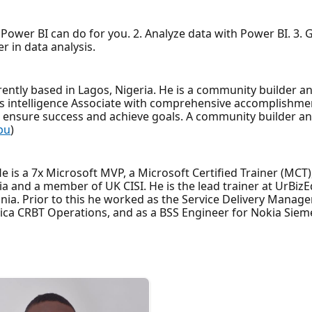
t Power BI can do for you. 2. Analyze data with Power BI. 3.
r in data analysis.
rrently based in Lagos, Nigeria. He is a community builder 
ss intelligence Associate with comprehensive accomplishmen
o ensure success and achieve goals. A community builder and
bu
)
He is a 7x Microsoft MVP, a Microsoft Certified Trainer (MCT)
a and a member of UK CISI. He is the lead trainer at UrBizE
ia. Prior to this he worked as the Service Delivery Manage
frica CRBT Operations, and as a BSS Engineer for Nokia Sie