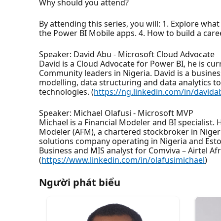
Why should you attend?
By attending this series, you will: 1. Explore wha
the Power BI Mobile apps. 4. How to build a caree
Speaker: David Abu - Microsoft Cloud Advocate
David is a Cloud Advocate for Power BI, he is cu
Community leaders in Nigeria. David is a busine
modelling, data structuring and data analytics t
technologies. (
https://ng.linkedin.com/in/davida
Speaker: Michael Olafusi - Microsoft MVP
Michael is a Financial Modeler and BI specialist. 
Modeler (AFM), a chartered stockbroker in Nigeri
solutions company operating in Nigeria and Eston
Business and MIS analyst for Comviva – Airtel A
(
https://www.linkedin.com/in/olafusimichael
)
Người phát biểu