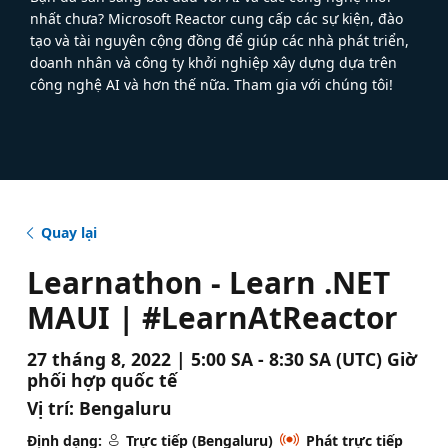
nhất chưa? Microsoft Reactor cung cấp các sự kiện, đào
tạo và tài nguyên cộng đồng để giúp các nhà phát triển,
doanh nhân và công ty khởi nghiệp xây dựng dựa trên
công nghệ AI và hơn thế nữa. Tham gia với chúng tôi!
Quay lại
Learnathon - Learn .NET
MAUI | #LearnAtReactor
27 tháng 8, 2022 | 5:00 SA - 8:30 SA (UTC) Giờ
phối hợp quốc tế
Vị trí:
Bengaluru
Định dạng:
Trực tiếp (Bengaluru)
Phát trực tiếp