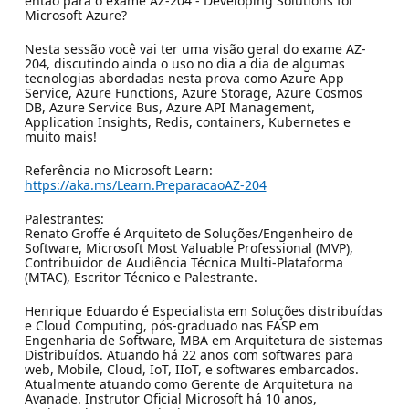
então para o exame AZ-204 - Developing Solutions for
Microsoft Azure?
Nesta sessão você vai ter uma visão geral do exame AZ-
204, discutindo ainda o uso no dia a dia de algumas
tecnologias abordadas nesta prova como Azure App
Service, Azure Functions, Azure Storage, Azure Cosmos
DB, Azure Service Bus, Azure API Management,
Application Insights, Redis, containers, Kubernetes e
muito mais!
Referência no Microsoft Learn:
https://aka.ms/Learn.PreparacaoAZ-204
Palestrantes:
Renato Groffe é Arquiteto de Soluções/Engenheiro de
Software, Microsoft Most Valuable Professional (MVP),
Contribuidor de Audiência Técnica Multi-Plataforma
(MTAC), Escritor Técnico e Palestrante.
Henrique Eduardo é Especialista em Soluções distribuídas
e Cloud Computing, pós-graduado nas FASP em
Engenharia de Software, MBA em Arquitetura de sistemas
Distribuídos. Atuando há 22 anos com softwares para
web, Mobile, Cloud, IoT, IIoT, e softwares embarcados.
Atualmente atuando como Gerente de Arquitetura na
Avanade. Instrutor Oficial Microsoft há 10 anos,