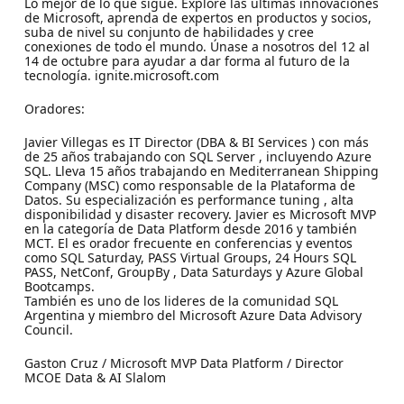
Lo mejor de lo que sigue. Explore las últimas innovaciones
de Microsoft, aprenda de expertos en productos y socios,
suba de nivel su conjunto de habilidades y cree
conexiones de todo el mundo. Únase a nosotros del 12 al
14 de octubre para ayudar a dar forma al futuro de la
tecnología. ignite.microsoft.com
Oradores:
Javier Villegas es IT Director (DBA & BI Services ) con más
de 25 años trabajando con SQL Server , incluyendo Azure
SQL. Lleva 15 años trabajando en Mediterranean Shipping
Company (MSC) como responsable de la Plataforma de
Datos. Su especialización es performance tuning , alta
disponibilidad y disaster recovery. Javier es Microsoft MVP
en la categoría de Data Platform desde 2016 y también
MCT. El es orador frecuente en conferencias y eventos
como SQL Saturday, PASS Virtual Groups, 24 Hours SQL
PASS, NetConf, GroupBy , Data Saturdays y Azure Global
Bootcamps.
También es uno de los lideres de la comunidad SQL
Argentina y miembro del Microsoft Azure Data Advisory
Council.
Gaston Cruz / Microsoft MVP Data Platform / Director
MCOE Data & AI Slalom