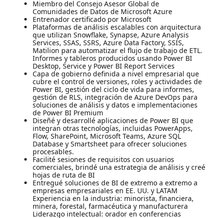
Miembro del Consejo Asesor Global de
Comunidades de Datos de Microsoft Azure
Entrenador certificado por Microsoft
Plataformas de análisis escalables con arquitectura
que utilizan Snowflake, Synapse, Azure Analysis
Services, SSAS, SSRS, Azure Data Factory, SSIS,
Matilion para automatizar el flujo de trabajo de ETL.
Informes y tableros producidos usando Power BI
Desktop, Service y Power BI Report Services
Capa de gobierno definida a nivel empresarial que
cubre el control de versiones, roles y actividades de
Power BI, gestión del ciclo de vida para informes,
gestión de RLS, integración de Azure DevOps para
soluciones de análisis y datos e implementaciones
de Power BI Premium
Diseñé y desarrollé aplicaciones de Power BI que
integran otras tecnologías, incluidas PowerApps,
Flow, SharePoint, Microsoft Teams, Azure SQL
Database y Smartsheet para ofrecer soluciones
procesables.
Facilité sesiones de requisitos con usuarios
comerciales, brindé una estrategia de análisis y creé
hojas de ruta de BI
Entregué soluciones de BI de extremo a extremo a
empresas empresariales en EE. UU. y LATAM
Experiencia en la industria: minorista, financiera,
minera, forestal, farmacéutica y manufacturera
Liderazgo intelectual: orador en conferencias