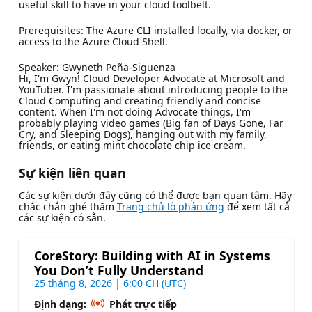
useful skill to have in your cloud toolbelt.
Prerequisites: The Azure CLI installed locally, via docker, or
access to the Azure Cloud Shell.
Speaker: Gwyneth Peña-Siguenza
Hi, I'm Gwyn! Cloud Developer Advocate at Microsoft and
YouTuber. I'm passionate about introducing people to the
Cloud Computing and creating friendly and concise
content. When I'm not doing Advocate things, I'm
probably playing video games (Big fan of Days Gone, Far
Cry, and Sleeping Dogs), hanging out with my family,
friends, or eating mint chocolate chip ice cream.
Sự kiện liên quan
Các sự kiện dưới đây cũng có thể được bạn quan tâm. Hãy
chắc chắn ghé thăm
Trang chủ lò phản ứng
để xem tất cả
các sự kiện có sẵn.
CoreStory: Building with AI in Systems
You Don’t Fully Understand
25 tháng 8, 2026 | 6:00 CH (UTC)
Định dạng:
Phát trực tiếp