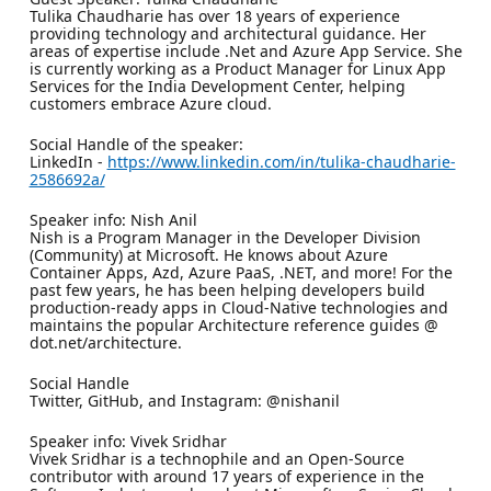
Tulika Chaudharie has over 18 years of experience
providing technology and architectural guidance. Her
areas of expertise include .Net and Azure App Service. She
is currently working as a Product Manager for Linux App
Services for the India Development Center, helping
customers embrace Azure cloud.
Social Handle of the speaker:
LinkedIn -
https://www.linkedin.com/in/tulika-chaudharie-
2586692a/
Speaker info: Nish Anil
Nish is a Program Manager in the Developer Division
(Community) at Microsoft. He knows about Azure
Container Apps, Azd, Azure PaaS, .NET, and more! For the
past few years, he has been helping developers build
production-ready apps in Cloud-Native technologies and
maintains the popular Architecture reference guides @
dot.net/architecture.
Social Handle
Twitter, GitHub, and Instagram: @nishanil
Speaker info: Vivek Sridhar
Vivek Sridhar is a technophile and an Open-Source
contributor with around 17 years of experience in the