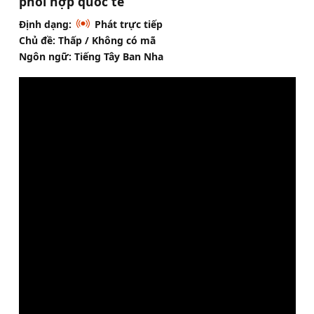
phối hợp quốc tế
Định dạng:
Phát trực tiếp
Chủ đề: Thấp / Không có mã
Ngôn ngữ: Tiếng Tây Ban Nha