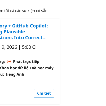
m tất cả các sự kiện có sẵn.
ory + GitHub Copilot:
g Plausible
tions Into Correct
 9, 2026 | 5:00 CH
̣ng:
Phát trực tiếp
: Khoa học dữ liệu và học máy
ữ: Tiếng Anh
Chi tiết