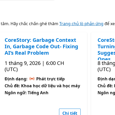
n tâm. Hãy chắc chắn ghé thăm
Trang chủ lò phản ứng
để xe
CoreStory: Garbage Context
CoreSt
In, Garbage Code Out- Fixing
Turnin
AI’s Real Problem
Sugges
Ones
1 tháng 9, 2026 | 6:00 CH
8 tháng
(UTC)
(UTC)
Định dạng:
Phát trực tiếp
Định da
Chủ đề: Khoa học dữ liệu và học máy
Chủ đề
Ngôn ngữ: Tiếng Anh
Ngôn ng
Chi tiết