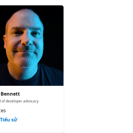
 Bennett
 of developer advocacy
ces
Tiểu sử