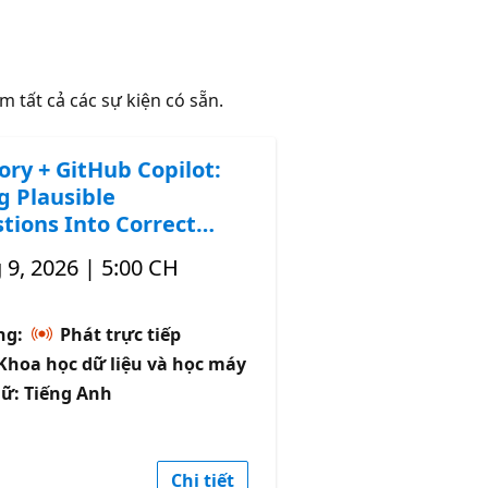
m tất cả các sự kiện có sẵn.
ory + GitHub Copilot:
g Plausible
tions Into Correct
 9, 2026 | 5:00 CH
̣ng:
Phát trực tiếp
: Khoa học dữ liệu và học máy
ữ: Tiếng Anh
Chi tiết