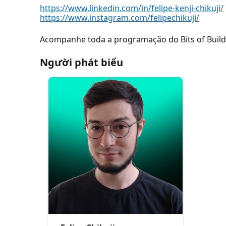
https://www.linkedin.com/in/felipe-kenji-chikuji/
https://www.instagram.com/felipechikuji/
Acompanhe toda a programação do Bits of Build
Người phát biểu