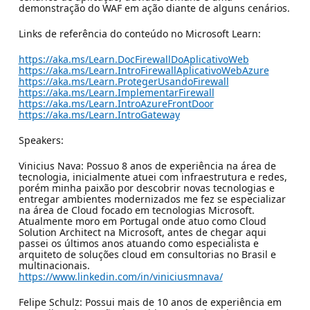
demonstração do WAF em ação diante de alguns cenários.
Links de referência do conteúdo no Microsoft Learn:
https://aka.ms/Learn.DocFirewallDoAplicativoWeb
https://aka.ms/Learn.IntroFirewallAplicativoWebAzure
https://aka.ms/Learn.ProtegerUsandoFirewall
https://aka.ms/Learn.ImplementarFirewall
https://aka.ms/Learn.IntroAzureFrontDoor
https://aka.ms/Learn.IntroGateway
Speakers:
Vinicius Nava: Possuo 8 anos de experiência na área de
tecnologia, inicialmente atuei com infraestrutura e redes,
porém minha paixão por descobrir novas tecnologias e
entregar ambientes modernizados me fez se especializar
na área de Cloud focado em tecnologias Microsoft.
Atualmente moro em Portugal onde atuo como Cloud
Solution Architect na Microsoft, antes de chegar aqui
passei os últimos anos atuando como especialista e
arquiteto de soluções cloud em consultorias no Brasil e
multinacionais.
https://www.linkedin.com/in/viniciusmnava/
Felipe Schulz: Possui mais de 10 anos de experiência em