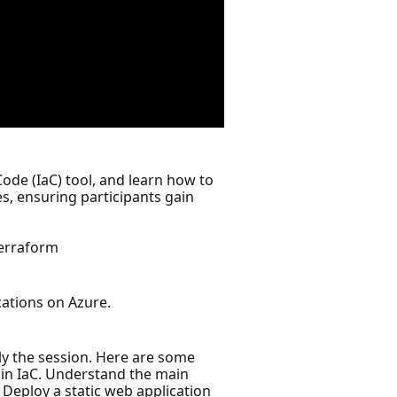
Code (IaC) tool, and learn how to
es, ensuring participants gain
Terraform
cations on Azure.
tly the session. Here are some
 in IaC. Understand the main
 Deploy a static web application